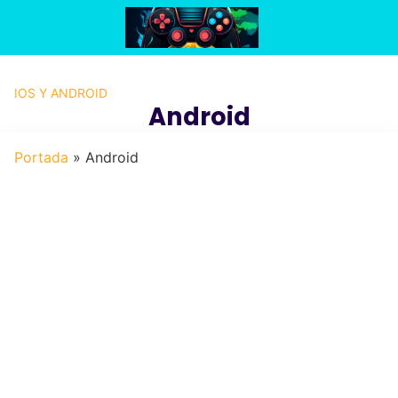
Saltar
al
contenido
IOS Y ANDROID
Android
Portada
»
Android