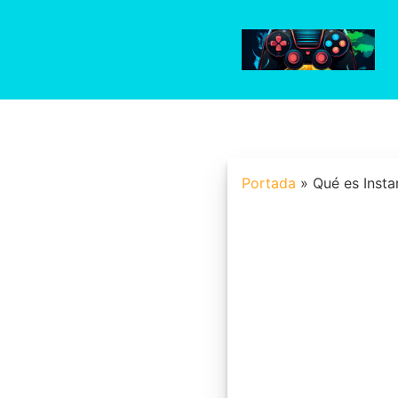
Saltar
al
contenido
Portada
»
Qué es Inst