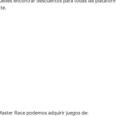
uedes encontrar descuentos para todas las plataform
te.
 Master Race podemos adquirir juegos de: