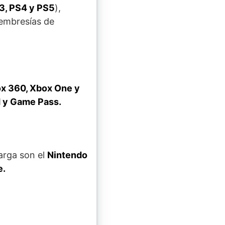
3, PS4 y PS5
),
membresías de
x 360, Xbox One y
d y Game Pass.
arga son el
Nintendo
e.