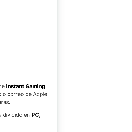
 de
Instant Gaming
k o correo de Apple
aras.
a dividido en
PC,