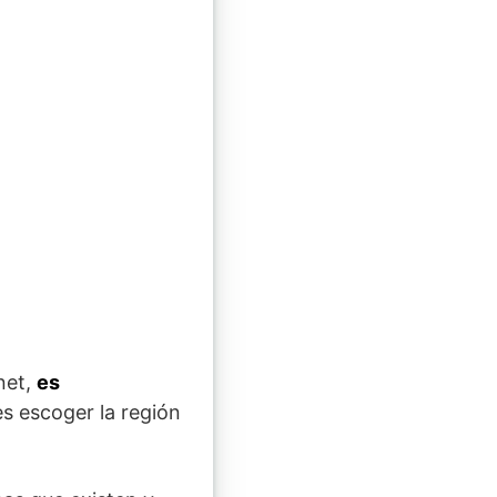
net,
es
es escoger la región