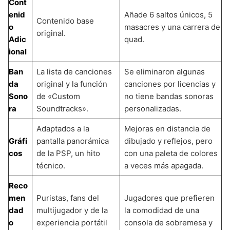
Cont
enid
Añade 6 saltos únicos, 5
Contenido base
o
masacres y una carrera de
original.
Adic
quad.
ional
Ban
La lista de canciones
Se eliminaron algunas
da
original y la función
canciones por licencias y
Sono
de «Custom
no tiene bandas sonoras
ra
Soundtracks».
personalizadas.
Adaptados a la
Mejoras en distancia de
Gráfi
pantalla panorámica
dibujado y reflejos, pero
cos
de la PSP, un hito
con una paleta de colores
técnico.
a veces más apagada.
Reco
men
Puristas, fans del
Jugadores que prefieren
dad
multijugador y de la
la comodidad de una
o
experiencia portátil
consola de sobremesa y