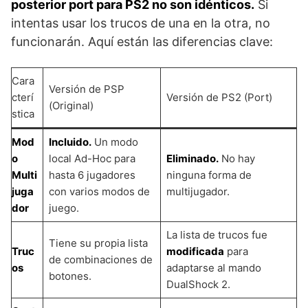
posterior port para PS2 no son idénticos.
Si
intentas usar los trucos de una en la otra, no
funcionarán. Aquí están las diferencias clave:
Cara
Versión de PSP
cterí
Versión de PS2 (Port)
(Original)
stica
Mod
Incluido.
Un modo
o
local Ad-Hoc para
Eliminado.
No hay
Multi
hasta 6 jugadores
ninguna forma de
juga
con varios modos de
multijugador.
dor
juego.
La lista de trucos fue
Tiene su propia lista
Truc
modificada
para
de combinaciones de
os
adaptarse al mando
botones.
DualShock 2.