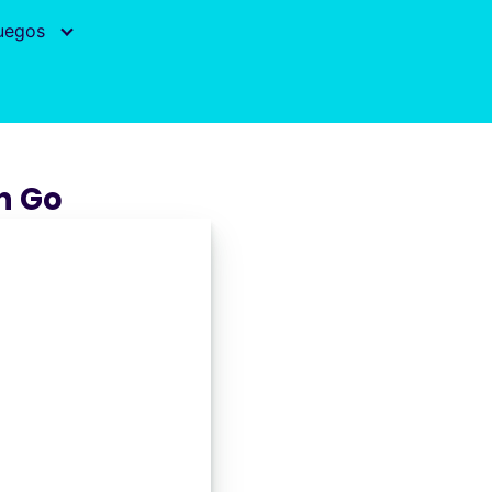
uegos
n Go