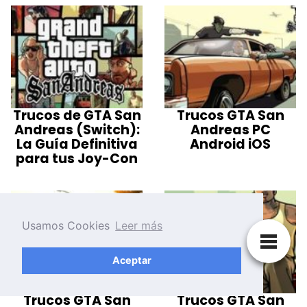
Trucos de GTA San
Trucos GTA San
Andreas (Switch):
Andreas PC
La Guía Definitiva
Android iOS
para tus Joy-Con
Usamos Cookies
Leer más
Aceptar
Trucos GTA San
Trucos GTA San