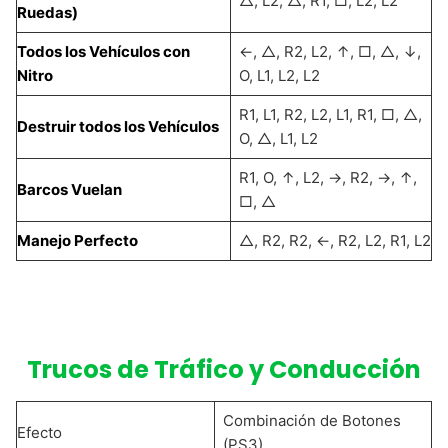
△, L2, △, R1, □, L2, L2
Ruedas)
Todos los Vehículos con
←, △, R2, L2, ↑, □, △, ↓,
Nitro
O, L1, L2, L2
R1, L1, R2, L2, L1, R1, □, △,
Destruir todos los Vehículos
O, △, L1, L2
R1, O, ↑, L2, →, R2, →, ↑,
Barcos Vuelan
□, △
Manejo Perfecto
△, R2, R2, ←, R2, L2, R1, L2
Trucos de Tráfico y Conducción
Combinación de Botones
Efecto
(PS3)