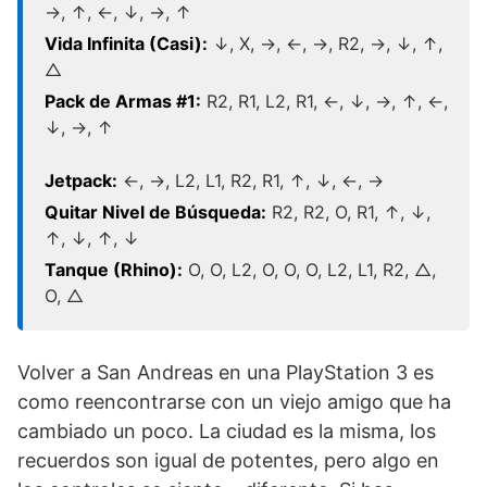
→, ↑, ←, ↓, →, ↑
Vida Infinita (Casi):
↓, X, →, ←, →, R2, →, ↓, ↑,
△
Pack de Armas #1:
R2, R1, L2, R1, ←, ↓, →, ↑, ←,
↓, →, ↑
Jetpack:
←, →, L2, L1, R2, R1, ↑, ↓, ←, →
Quitar Nivel de Búsqueda:
R2, R2, O, R1, ↑, ↓,
↑, ↓, ↑, ↓
Tanque (Rhino):
O, O, L2, O, O, O, L2, L1, R2, △,
O, △
Volver a San Andreas en una PlayStation 3 es
como reencontrarse con un viejo amigo que ha
cambiado un poco. La ciudad es la misma, los
recuerdos son igual de potentes, pero algo en