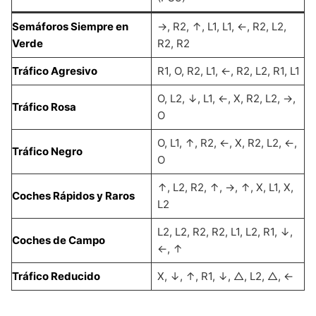
Semáforos Siempre en
→, R2, ↑, L1, L1, ←, R2, L2,
Verde
R2, R2
Tráfico Agresivo
R1, O, R2, L1, ←, R2, L2, R1, L1
O, L2, ↓, L1, ←, X, R2, L2, →,
Tráfico Rosa
O
O, L1, ↑, R2, ←, X, R2, L2, ←,
Tráfico Negro
O
↑, L2, R2, ↑, →, ↑, X, L1, X,
Coches Rápidos y Raros
L2
L2, L2, R2, R2, L1, L2, R1, ↓,
Coches de Campo
←, ↑
Tráfico Reducido
X, ↓, ↑, R1, ↓, △, L2, △, ←