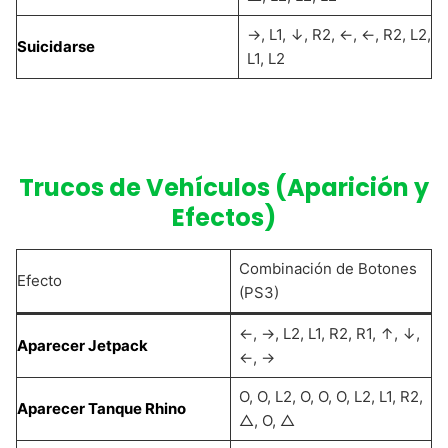
→, L1, ↓, R2, ←, ←, R2, L2,
Suicidarse
L1, L2
Trucos de Vehículos (Aparición y
Efectos)
Combinación de Botones
Efecto
(PS3)
←, →, L2, L1, R2, R1, ↑, ↓,
Aparecer Jetpack
←, →
O, O, L2, O, O, O, L2, L1, R2,
Aparecer Tanque Rhino
△, O, △