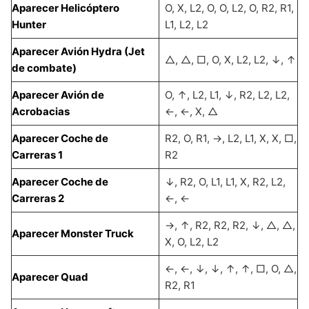
Aparecer Helicóptero
O, X, L2, O, O, L2, O, R2, R1,
Hunter
L1, L2, L2
Aparecer Avión Hydra (Jet
△, △, □, O, X, L2, L2, ↓, ↑
de combate)
Aparecer Avión de
O, ↑, L2, L1, ↓, R2, L2, L2,
Acrobacias
←, ←, X, △
Aparecer Coche de
R2, O, R1, →, L2, L1, X, X, □,
Carreras 1
R2
Aparecer Coche de
↓, R2, O, L1, L1, X, R2, L2,
Carreras 2
←, ←
→, ↑, R2, R2, R2, ↓, △, △,
Aparecer Monster Truck
X, O, L2, L2
←, ←, ↓, ↓, ↑, ↑, □, O, △,
Aparecer Quad
R2, R1