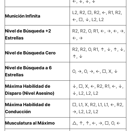
←, ↓, ↓, ↓
L2, R2, □, R2, ←, R1, R2,
Munición Infinita
←, □, ↓, L2, L2
Nivel de Búsqueda +2
R2, R2, O, R1, ←, →, ←, →,
Estrellas
←, →
R2, R2, O, R1, ↑, ↓, ↑, ↓,
Nivel de Búsqueda Cero
↑, ↓
Nivel de Búsqueda a 6
O, →, O, →, ←, □, X, ↓
Estrellas
Máxima Habilidad de
↓, □, X, ←, R2, R1, ←, ↓,
Disparo (Nivel Asesino)
↓, L2, L2, L2
Máxima Habilidad de
□, L1, X, R2, L1, L1, ←, R2,
Conducción
→, L2, L2, L2
Musculatura al Máximo
△, ↑, ↑, ←, →, □, O, ←