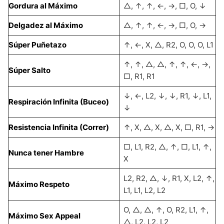
Gordura al Máximo
△, ↑, ↑, ←, →, □, O, ↓
Delgadez al Máximo
△, ↑, ↑, ←, →, □, O, →
Súper Puñetazo
↑, ←, X, △, R2, O, O, O, L1
↑, ↑, △, △, ↑, ↑, ←, →,
Súper Salto
□, R1, R1
↓, ←, L2, ↓, ↓, R1, ↓, L1,
Respiración Infinita (Buceo)
↓
Resistencia Infinita (Correr)
↑, X, △, X, △, X, □, R1, →
□, L1, R2, △, ↑, □, L1, ↑,
Nunca tener Hambre
X
L2, R2, △, ↓, R1, X, L2, ↑,
Máximo Respeto
L1, L1, L2, L2
O, △, △, ↑, O, R2, L1, ↑,
Máximo Sex Appeal
△, L2, L2, L2