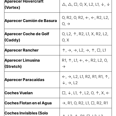
Aparecer Hovercraft
△, △, □, O, X, L2, L1, ↓, ↓
(Vortex)
O, R2, O, R2, ←, ←, R2, L2,
Aparecer Camión de Basura
O, →
Aparecer Coche de Golf
O, L2, ↑, R2, L1, X, R2, L2,
(Caddy)
O, X
Aparecer Rancher
↑, →, →, L2, →, ↑, □, L1
Aparecer Limusina
R1, ↑, L1, ←, ←, R2, L2, O,
(Stretch)
→
←, →, L2, L1, R2, R1, R1, ↑,
Aparecer Paracaídas
↓, →, L2
Coches Vuelan
□, ↓, L1, ↑, L2, O, ↑, X, ←
Coches Flotan en el Agua
→, R1, O, R2, L1, □, R2, R1
Coches Invisibles (Solo