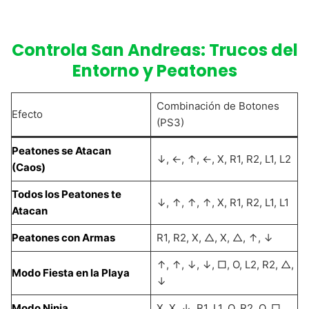
Controla San Andreas: Trucos del
Entorno y Peatones
Combinación de Botones
Efecto
(PS3)
Peatones se Atacan
↓, ←, ↑, ←, X, R1, R2, L1, L2
(Caos)
Todos los Peatones te
↓, ↑, ↑, ↑, X, R1, R2, L1, L1
Atacan
Peatones con Armas
R1, R2, X, △, X, △, ↑, ↓
↑, ↑, ↓, ↓, □, O, L2, R2, △,
Modo Fiesta en la Playa
↓
Modo Ninja
X, X, ↓, R1, L1, O, R2, O, □