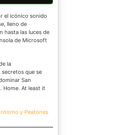
r el icónico sonido
e, lleno de
n hasta las luces de
nsola de Microsoft
de la
s secretos que se
a dominar San
 Home. At least it
 Entorno y Peatones