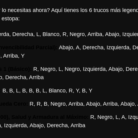
 lo necesitas ahora? Aquí tienes los 6 trucos más legen
 estopa:
rda, Derecha, L, Blanco, R, Negro, Arriba, Abajo, Izqui
Invencibilidad Parcial):
Abajo, A, Derecha, Izquierda, D
 Arriba, Y
 1 (Básico):
R, Negro, L, Negro, Izquierda, Abajo, Dere
o, Derecha, Arriba
:
B, B, L, B, B, B, L, Blanco, R, Y, B, Y
ueda Cero:
R, R, B, Negro, Arriba, Abajo, Arriba, Abajo,
000), Salud y Armadura al Máximo:
R, Negro, L, A, Izqu
, Izquierda, Abajo, Derecha, Arriba