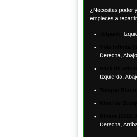
¿Necesitas poder y
empieces a repartir
Jetpack:
Izquie
Vida Infinita (
Derecha, Abajo,
Pack de Armas
Izquierda, Abaj
Tanque Rhino
Nivel de Búsq
Dinero ($250.
Derecha, Arriba