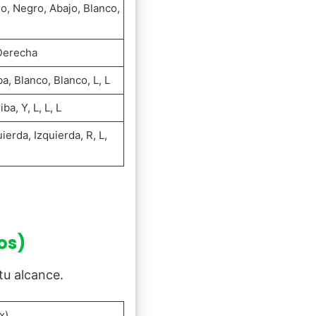
jo, Negro, Abajo, Blanco,
 Derecha
ba, Blanco, Blanco, L, L
ba, Y, L, L, L
ierda, Izquierda, R, L,
os)
 tu alcance.
x)