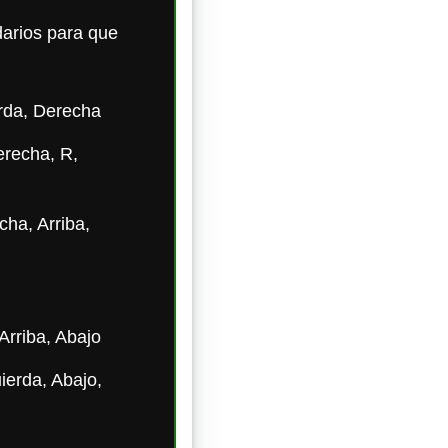
darios para que
erda, Derecha
erecha, R,
cha, Arriba,
 Arriba, Abajo
ierda, Abajo,