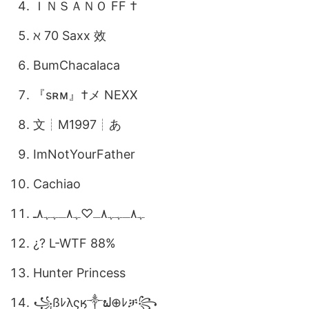
ＩＮＳＡＮＯㅤ FF †
ℵ 70 Saxx 效
BumChacalaca
『sʀᴍ』†メ NEXX
⽂┊ㅤM1997ㅤ┊あ
ImNotYourFather
Cachiao
ﮩ٨ـﮩﮩ٨ـ♡ﮩ٨ـﮩﮩ٨ـ
¿? L-WTF 88%
Hunter Princess
꧁ßﾚλςӄ༒ຟ⊕ﾚቻ꧂