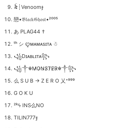
꫟┊Venoomㅤჯ
戀•𝔅𝔩𝔞𝔠𝔨𝔊𝔥𝔬𝔰𝔱•²⁰⁰⁵
あ PLAG44 †
ᵗʰ シ︎ ꨄ︎ᴍᴀᴍᴀsɪᴛᴀ ☃︎
꧁Dɪᴀʙʟɪᴛᴀ꧂
꧁༒☬M̷O̷N̷S̷T̷E̷R̷☬༒꧂
么 S U B → Z E R O 乂⁺⁹⁹⁹
G O K U
²ᵏㅤϟ INS么NO
TILIN777ჯ