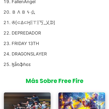
FallenAngel
Ｂ Λ Ｂ ϟ 么
✇[⊂∆⊂ӇΞ⊤Ξ丂_乂ᗪ]
DEPREDADOR
FRIDAY 13TH
DRAGONSLAYER
ɮǟռֆɦɛɛ
Más Sobre Free Fire