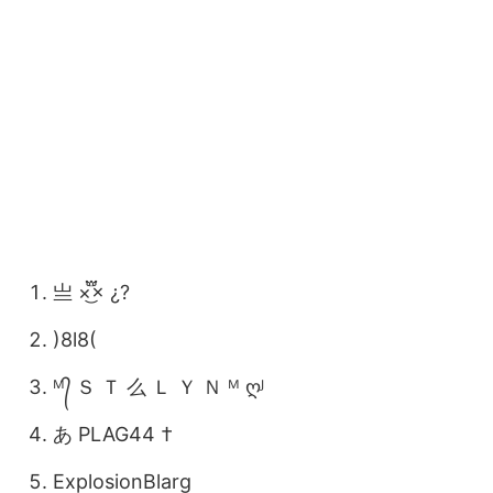
亗 ×፝֟͜× ¿?
)8l8(
ᴹ᭄ Ｓ Ｔ 么 Ｌ Ｙ Ｎ ᴹ ღᴶ
あ PLAG44 †
ExplosionBlarg