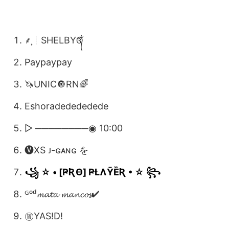
⸙͎ㅤ┊SHELBYㅤ᭕ᬁ
Paypaypay
🦄UNIC🔘RN🌈
Eshoradedededede
▷ ────────◉ 10:00
🅥XS ᴊ-ɢᴀɴɢ を
꧁ ☆ • [ҎƦƟ] ҎȽɅȲȄƦ • ☆ ꧂
ᴳᵒᵈ𝓶𝓪𝓽𝓪 𝓶𝓪𝓷𝓬𝓸𝓼✔
㊮ㅤYAS!ㅤD!