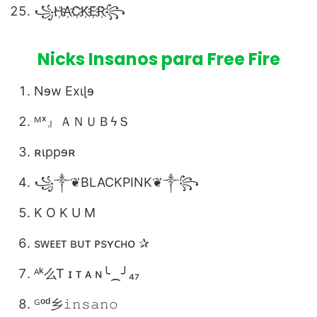
꧁H҉A҉C҉K҉E҉R҉꧂
Nicks Insanos para Free Fire
Nɘw Exɩɭɘ
ᴹˣ』ＡＮＵＢϟＳ
ʀɩppɘʀ
꧁༒❦BLACKPINK❦༒꧂
K O K U M
sᴡᴇᴇᴛ ʙᴜᴛ ᴘsʏᴄʜᴏ ✰
ᴬᵏ么Ꭲ ɪ ᴛ ᴀ ɴ╰⁔╯₄₇
ᴳᵒᵈ乡𝚒𝚗𝚜𝚊𝚗𝚘