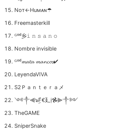
Noтㅤ←Huмᴀɴㅤ☂
Freemasterkill
ᴳᵒᵈ乡𝚒 𝚗 𝚜 𝚊 𝚗 𝚘
Nombre invisible
ᴳᵒᵈ𝓶𝓪𝓽𝓪 𝓶𝓪𝓷𝓬𝓸𝓼✔
LeyendaVIVA
S2ㅤＰａｎｔｅｒａㅤメ
༺༒⫷๖ۣۜF€廴ị𖣘⫸༒༻
TheGAME
SniperSnake