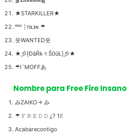
★STARKILLER★
ᵉˢᵒ ┊ᴛɪʟɪɴ ☂︎
웃WANTED웃
★彡[ĐàŔk々Š0ūŁ]彡★
ㅤ☂︎ㅤI´MㅤOFFあㅤ
Nombre para Free Fire Insano
みZAIKO→ み
☂︎ 𝙵 𝚁 𝙴 𝙳 𝙳 ¿? 1𝙺
Acabarecontigo