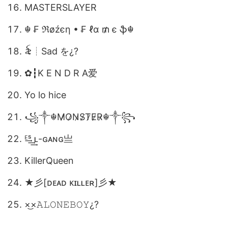
MASTERSLAYER
☬ ₣ ℜøźєη • ₣ ℓα ₥ є ֆ☬
꫟ㅤ┊Sad をㅤ¿?
✿┇K E N D R A爱
Yo lo hice
꧁༒☬M̷O̷N̷S̷T̷E̷R̷☬༒꧂
ᴱ͢͢͢ˢ ʟ-ɢᴀɴɢ亗
KillerQueen
★彡[ᴅᴇᴀᴅ ᴋɪʟʟᴇʀ]彡★
×͜×ㅤ𝙰𝙻𝙾𝙽𝙴ㅤ𝙱𝙾𝚈ㅤ¿?