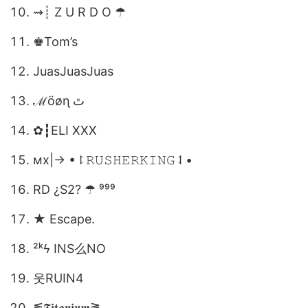
⇝┊ Z U R D O ☂︎ㅤ
♚Tom’s
JuasJuasJuas
ℳöøɳ ٿ
✿┇ELI XXX
мх|→ •⥏𝚁𝚄𝚂𝙷𝙴𝚁𝙺𝙸𝙽𝙶⥑•
RD ¿S2? ☂︎ ⁹⁹⁹
★ Escape.
²ᵏㅤϟ INS么NO
웃ㅤRUIN4
⪓𝕿𝖎𝖙𝖆𝖓𝖎𝖚𝖒⪔