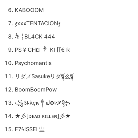
KABOOOM
ჯxxxTENTACIONჯ
꫟ ┊BL4CK 444
PS ¥ CH¤ ༒ KI [[€ R
Psychomantis
リダメSasukeリダཛྷ么ཛྷ
BoomBoomPow
꧁ßﾚλςӄ༒ຟ⊕ﾚቻ꧂
★彡[ᴅᴇᴀᴅ ᴋɪʟʟᴇʀ]彡★
F7ㅤϟㅤISSEI 亗