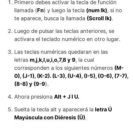
Primero debes activar la tecla de función
llamada (
Fn
) y luego la tecla
(num lk)
, si no
te aparece, busca la llamada
(Scroll lk)
.
Luego de pulsar las teclas anteriores, se
activara el teclado numérico en otro lugar.
Las teclas numéricas quedaran en las
letras
m,j,k,l,u,i,o,7,8 y 9
, la cual
corresponden a los siguientes números
(M-
0), (J-1), (K-2). (L-3), (U-4), (I-5), (O-6), (7-7),
(8-8) y (9-9
).
Ahora presiona
Alt + J I U.
Suelta la tecla alt y aparecerá la
letra Ú
Mayúscula con Diéresis (Ü)
.